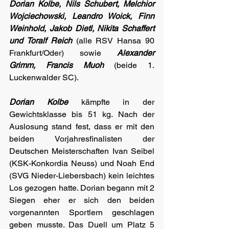
Dorian Kolbe, Nils Schubert, Melchior 
Wojciechowski, Leandro Woick, Finn 
Weinhold, Jakob Dietl, Nikita Schaffert 
und Toralf Reich
 (alle RSV Hansa 90 
Frankfurt/Oder) sowie 
Alexander 
Grimm, Francis Muoh
 (beide 1. 
Luckenwalder SC).
Dorian Kolbe
 kämpfte in der 
Gewichtsklasse bis 51 kg. Nach der 
Auslosung stand fest, dass er mit den 
beiden Vorjahresfinalisten der 
Deutschen Meisterschaften Ivan Seibel 
(KSK-Konkordia Neuss) und Noah End 
(SVG Nieder-Liebersbach) kein leichtes 
Los gezogen hatte. Dorian begann mit 2 
Siegen eher er sich den beiden 
vorgenannten Sportlern geschlagen 
geben musste. Das Duell um Platz 5 