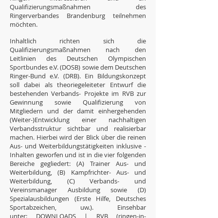
Qualifizierungsmaßnahmen des
Ringerverbandes Brandenburg teilnehmen
möchten.
Inhaltlich richten sich die
Qualifizierungsmaßnahmen nach den
Leitlinien des Deutschen Olympischen
Sportbundes e.V. (DOSB) sowie dem Deutschen
Ringer-Bund e.V. (DRB). Ein Bildungskonzept
soll dabei als theoriegeleiteter Entwurf die
bestehenden Verbands- Projekte im RVB zur
Gewinnung sowie Qualifizierung von
Mitgliedern und der damit einhergehenden
(Weiter-)Entwicklung einer nachhaltigen
Verbandsstruktur sichtbar und realisierbar
machen. Hierbei wird der Blick über die reinen
Aus- und Weiterbildungstätigkeiten inklusive -
Inhalten geworfen und ist in die vier folgenden
Bereiche gegliedert: (A) Trainer Aus- und
Weiterbildung, (B) Kampfrichter- Aus- und
Weiterbildung, (C) Verbands- und
Vereinsmanager Ausbildung sowie (D)
Spezialausbildungen (Erste Hilfe, Deutsches
Sportabzeichen, uw.). Einsehbar
unter:
DOWNLOADS | RVB (ringen-in-