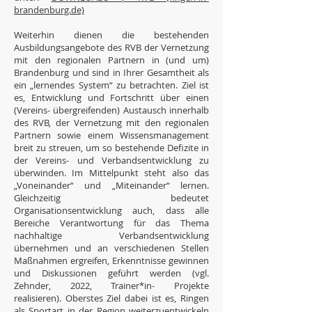
brandenburg.de)
Weiterhin dienen die bestehenden
Ausbildungsangebote des RVB der Vernetzung
mit den regionalen Partnern in (und um)
Brandenburg und sind in Ihrer Gesamtheit als
ein „lernendes System“ zu betrachten. Ziel ist
es, Entwicklung und Fortschritt über einen
(Vereins- übergreifenden) Austausch innerhalb
des RVB, der Vernetzung mit den regionalen
Partnern sowie einem Wissensmanagement
breit zu streuen, um so bestehende Defizite in
der Vereins- und Verbandsentwicklung zu
überwinden. Im Mittelpunkt steht also das
„Voneinander“ und „Miteinander“ lernen.
Gleichzeitig bedeutet
Organisationsentwicklung auch, dass alle
Bereiche Verantwortung für das Thema
nachhaltige Verbandsentwicklung
übernehmen und an verschiedenen Stellen
Maßnahmen ergreifen, Erkenntnisse gewinnen
und Diskussionen geführt werden (vgl.
Zehnder, 2022, Trainer*in- Projekte
realisieren).
Oberstes Ziel dabei ist es, Ringen
als Sportart in der Region weiterzuentwickeln