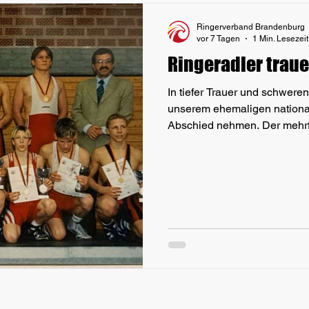
Ringerverband Brandenburg
vor 7 Tagen
1 Min. Lesezeit
Ringeradler traue
In tiefer Trauer und schwer
unserem ehemaligen national
Abschied nehmen. Der mehrf
Kaderringer & Mitglied der N
Kampf gegen seine schwere K
irdischen Matten für immer verlassen. Ronald Kra
„Flöhchen“ oder „Schweinehäl
prinzipientreuer, bodenstän