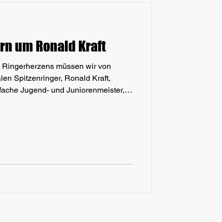
rn um Ronald Kraft
en Ringerherzens müssen wir von
en Spitzenringer, Ronald Kraft,
ache Jugend- und Juniorenmeister,
ationalmannschaft hat seinen letzten
rankheit verloren & damit die
ft, liebenswert
fte“ genannt, war ein gradliniger,
diger und herzensguter Me