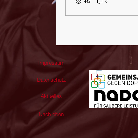
Der mehrfache Jugend-
442
0
und Juniorenmeister,
Kaderringer & Mitglied der
Nationalmannschaft hat
seinen letzten Kampf
gegen seine schwere
Krankheit verloren &
damit die irdischen Matten
für immer verlassen.
Ronald Kraft, liebenswert
Impressum
„Flöhchen“ oder
„Schweinehälfte“ genannt,
Datenschutz
war ein gradliniger,
prinzipientreuer,
bodenständiger und
Aktuelles
herzensguter Mensch und
toller...
Nach oben