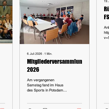
19.
Rü
FS
mi
An
I
ht
v=
Si
ht
Ve
v=
ht
6. Juli 2026
∙
1
Min.
v=
Mitgliederversammlung
Vi
2026
an
Am vergangenen
Samstag fand im Haus
des Sports in Potsdam
unsere diesjährige
Mitgliederversammlung
statt. Leider nutzten nicht