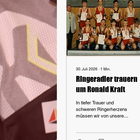
30. Juli 2026
∙
1
Min.
Ringeradler trauern
um Ronald Kraft
In tiefer Trauer und
schweren Ringerherzens
müssen wir von unserem
ehemaligen nationalen
Spitzenringer, Ronald
Kraft, Abschied nehmen.