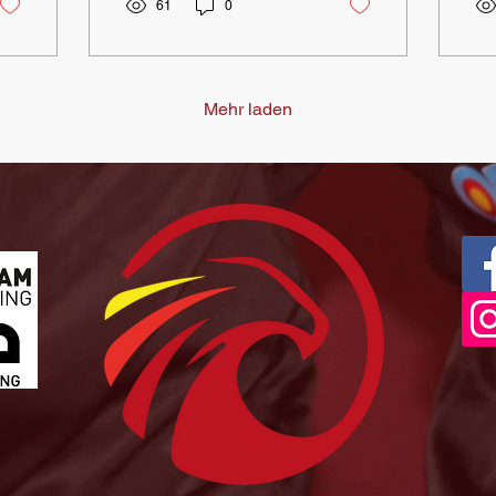
alle Vereine unseres
61
0
Verbandes die Chance,
sich über die
Entwicklungen des
vergangenen Jahres zu
Mehr laden
informieren und aktiv
mitzudiskutieren. Die
Mitgliederversammlung ist
ein wichtiger Termin, der
die Möglichkeit bietet, sich
über die geleistete Arbeit
in den verschiedenen
Referaten zu informieren,
Fragen zu stellen und
eigene Meinungen
einzubringen. Sie lebt
davon, dass...