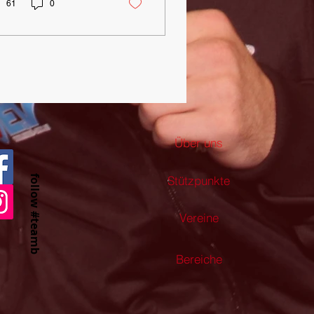
61
0
Über uns
follow #teamb
Stützpunkte
Vereine
Bereiche