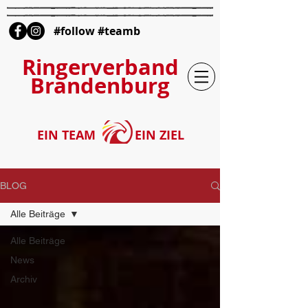
#follow #teamb
Ringerverband
Brandenburg
EIN TEAM
EIN ZIEL
BLOG
Alle Beiträge
Alle Beiträge
News
Archiv