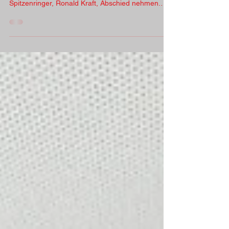
In tiefer Trauer und schweren Ringerherzens
müssen wir von unserem ehemaligen nationalen
Spitzenringer, Ronald Kraft, Abschied nehmen.
Der mehrfache Jugend- und Juniorenmeister,
Kaderringer & Mitglied der Nationalmannschaft hat
seinen letzten Kampf gegen seine schwere
Krankheit verloren & damit die irdischen Matten
für immer verlassen. Ronald Kraft, liebenswert
„Flöhchen“ oder „Schweinehälfte“ genannt, war
ein gradliniger, prinzipientreuer, bodenständiger
und herzensguter Me