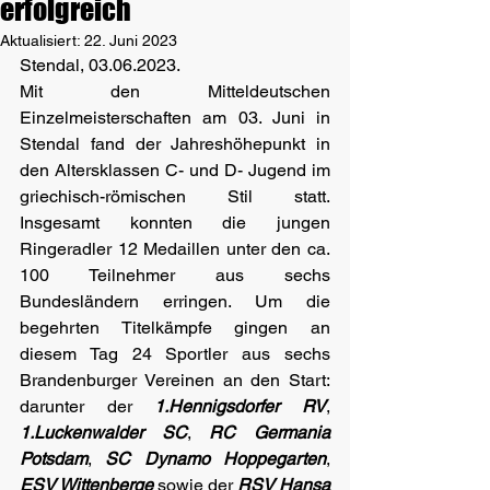
erfolgreich
Aktualisiert:
22. Juni 2023
Stendal, 03.06.2023. 
Mit den Mitteldeutschen 
Einzelmeisterschaften am 03. Juni in 
Stendal fand der Jahreshöhepunkt in 
den Altersklassen C- und D- Jugend im 
griechisch-römischen Stil statt. 
Insgesamt konnten die jungen 
Ringeradler 12 Medaillen unter den ca. 
100 Teilnehmer aus sechs 
Bundesländern erringen. Um die 
begehrten Titelkämpfe gingen an 
diesem Tag 24 Sportler aus sechs 
Brandenburger Vereinen an den Start: 
darunter der 
1.Hennigsdorfer RV
, 
1.Luckenwalder SC
, 
RC Germania 
Potsdam
, 
SC Dynamo Hoppegarten
, 
ESV Wittenberge
 sowie der 
RSV Hansa 