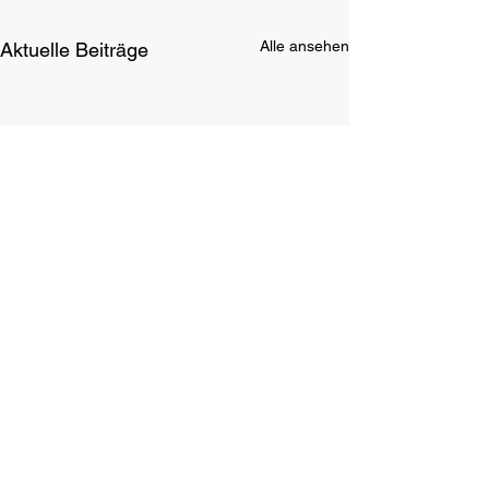
Alle ansehen
Aktuelle Beiträge
Rückblick auf die LEM FS
2026 in Falkensee mit
einigen Impressionen aus