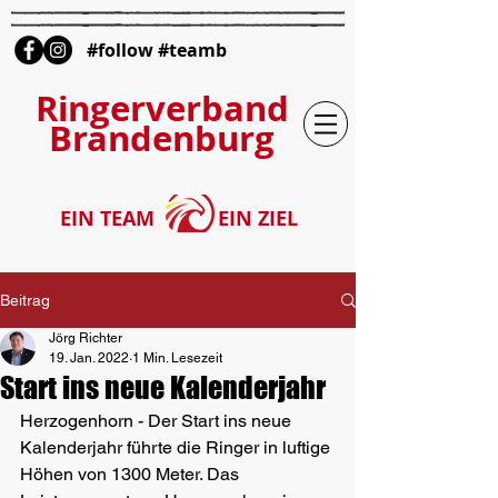
#follow #teamb
Ringerverband
Brandenburg
EIN TEAM
EIN ZIEL
Beitrag
Jörg Richter
19. Jan. 2022
1 Min. Lesezeit
Start ins neue Kalenderjahr
Herzogenhorn - Der Start ins neue 
Kalenderjahr führte die Ringer in luftige 
Höhen von 1300 Meter. Das 