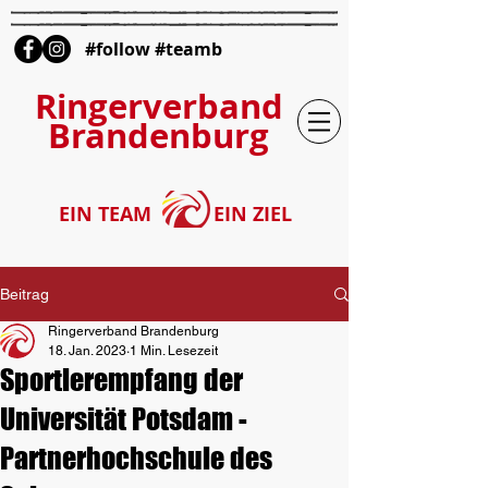
#follow #teamb
Ringerverband
Brandenburg
EIN TEAM
EIN ZIEL
Beitrag
Ringerverband Brandenburg
18. Jan. 2023
1 Min. Lesezeit
Sportlerempfang der
Universität Potsdam -
Partnerhochschule des