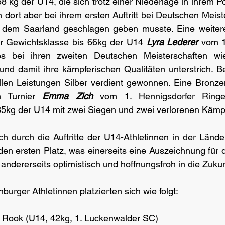
 kg der U14, die sich trotz einer Niederlage in ihrem Po
 dort aber bei ihrem ersten Auftritt bei Deutschen Meiste
s dem Saarland geschlagen geben musste. Eine weitere 
er Gewichtsklasse bis 66kg der U14 
Lyra Lederer
 vom 1
es bei ihren zweiten Deutschen Meisterschaften wi
und damit ihre kämpferischen Qualitäten unterstrich. Be
ollen Leistungen Silber verdient gewonnen. Eine Bronze
n Turnier 
Emma Zich
 vom 1. Hennigsdorfer Ringer
35kg der U14 mit zwei Siegen und zwei verlorenen Kämp
h durch die Auftritte der U14-Athletinnen in der Lände
en ersten Platz, was einerseits eine Auszeichnung für d
andererseits optimistisch und hoffnungsfroh in die Zukunf
urger Athletinnen platzierten sich wie folgt:
ne Rook (U14, 42kg, 1. Luckenwalder SC)