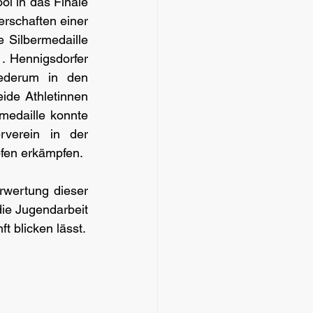
ol in das Finale 
rschaften einer 
Silbermedaille 
. Hennigsdorfer 
ederum in den 
ide Athletinnen 
medaille konnte 
verein in der 
fen erkämpfen.
rwertung dieser 
ie Jugendarbeit 
t blicken lässt.