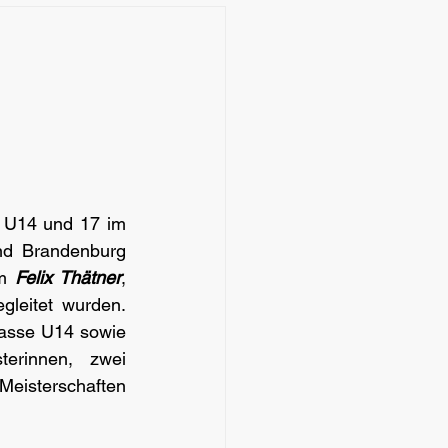
 U14 und 17 im 
d Brandenburg  
m 
Felix Thätner
, 
egleitet wurden. 
lasse U14 sowie 
erinnen, zwei 
eisterschaften 