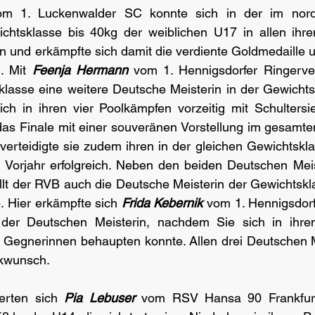
om 1. Luckenwalder SC konnte sich in der im nord
htsklasse bis 40kg der weiblichen U17 in allen ihre
n und erkämpfte sich damit die verdiente Goldmedaille un
. Mit 
Feenja Hermann
 vom 1. Hennigsdorfer Ringerver
klasse eine weitere Deutsche Meisterin in der Gewichts
sich in ihren vier Poolkämpfen vorzeitig mit Schulters
s Finale mit einer souveränen Vorstellung im gesamten 
verteidigte sie zudem ihren in der gleichen Gewichtskl
m Vorjahr erfolgreich. Neben den beiden Deutschen Meis
llt der RVB auch die Deutsche Meisterin der Gewichtskla
. Hier erkämpfte sich
 Frida Kebernik
 vom 1. Hennigsdorf
l der Deutschen Meisterin, nachdem Sie sich in ihre
 Gegnerinnen behaupten konnte. Allen drei Deutschen Me
ckwunsch.
erten sich 
Pia Lebuser
 vom RSV Hansa 90 Frankfurt 