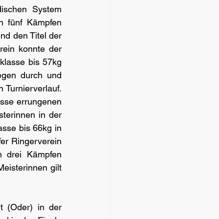
ischen System 
n fünf Kämpfen 
d den Titel der 
ein konnte der 
klasse bis 57kg 
iegen durch und 
Turnierverlauf. 
asse errungenen 
terinnen in der 
sse bis 66kg in 
er Ringerverein 
n drei Kämpfen 
isterinnen gilt 
(Oder) in der 