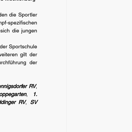
n die Sportler 
f-spezifischen 
sich die jungen 
der Sportschule 
eiteren gilt der 
rchführung der 
nnigsdorfer RV
, 
ppegarten
, 
1. 
dinger RV
, 
SV 