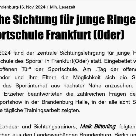
andenburg
16. Nov. 2024
1 Min. Lesezeit
he Sichtung für junge Ringe
rtschule Frankfurt (Oder)
024 fand der zentrale Sichtungslehrgang für junge R
chule des Sports“ in Frankfurt(Oder) statt. Eingebettet 
ffenen Tür“ der Sportschule. Am „Tag der offen
inder und ihre Eltern die Möglichkeit sich die Spo
d das Sportinternat aus nächster Nähe anzusehen. V
d Erzieher beantworteten die zahlreichen Fragen de
portshow in der Brandenburg Halle, in der alle acht Sp
re tägliche Trainingsarbeit zeigten.
Landes- und Sichtungstrainers, 
Maik Bitterling
, folgte
hen aus den Landesverbänden Brandenburg, Berlin un