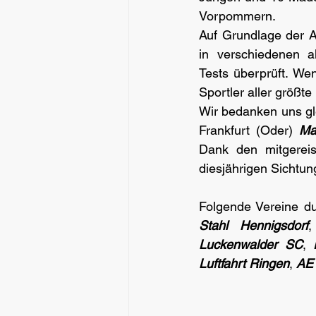
Vorpommern.
Auf Grundlage der A
in verschiedenen al
Tests überprüft. We
Sportler aller größt
Wir bedanken uns gle
Frankfurt (Oder) 
Ma
Dank den mitgereist
diesjährigen Sichtun
Folgende Vereine du
Stahl Hennigsdorf
,
Luckenwalder SC
, 
Luftfahrt Ringen
, 
AE