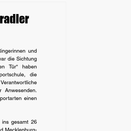
radler
ingerinnen und 
war die Sichtung 
en Tür“ haben 
rtschule, die 
erantwortliche 
r Anwesenden. 
ortarten einen 
n ins gesamt 26 
d Mecklenburg- 