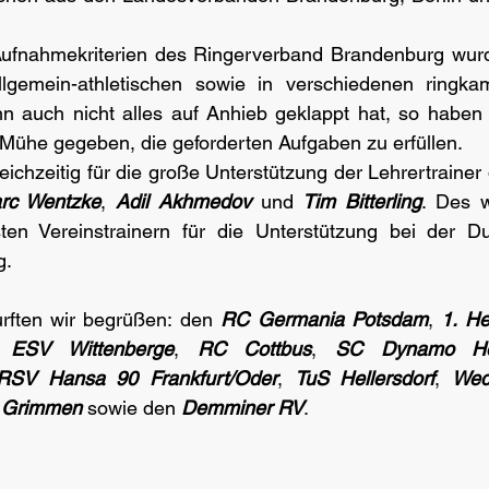
ufnahmekriterien des Ringerverband Brandenburg wurde
lgemein-athletischen sowie in verschiedenen ringkamp
nn auch nicht alles auf Anhieb geklappt hat, so haben 
e Mühe gegeben, die geforderten Aufgaben zu erfüllen.
ichzeitig für die große Unterstützung der Lehrertrainer 
rc Wentzke
, 
Adil Akhmedov
 und 
Tim Bitterling
. Des w
en Vereinstrainern für die Unterstützung bei der Du
g.
rften wir begrüßen: den 
RC Germania Potsdam
, 
1. He
 
ESV Wittenberge
, 
RC Cottbus
, 
SC Dynamo Ho
RSV Hansa 90 Frankfurt/Oder
, 
TuS Hellersdorf
, 
Wed
 Grimmen
 sowie den 
Demminer RV
. 