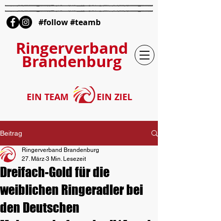
#follow #teamb
Ringerverband
Brandenburg
EIN TEAM
EIN ZIEL
Beitrag
Ringerverband Brandenburg
27. März
3 Min. Lesezeit
Dreifach-Gold für die
weiblichen Ringeradler bei
den Deutschen