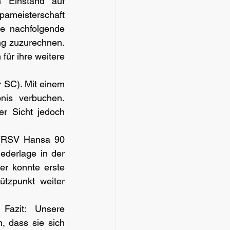
 Einstand auf 
ameisterschaft 
e nachfolgende 
ng zuzurechnen. 
ür ihre weitere 
 SC). Mit einem 
nis verbuchen. 
r Sicht jedoch 
(RSV Hansa 90 
ederlage in der 
er konnte erste 
tzpunkt weiter 
Fazit: Unsere 
 dass sie sich 