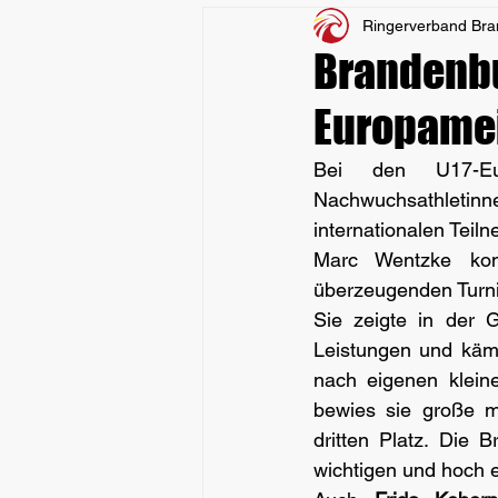
Ringerverband Br
Brandenbu
Europamei
Bei den U17-Eur
Nachwuchsathleti
internationalen Teiln
Marc Wentzke kon
überzeugenden Turni
Sie zeigte in der 
Leistungen und kämp
nach eigenen klein
bewies sie große me
dritten Platz. Die 
wichtigen und hoch e