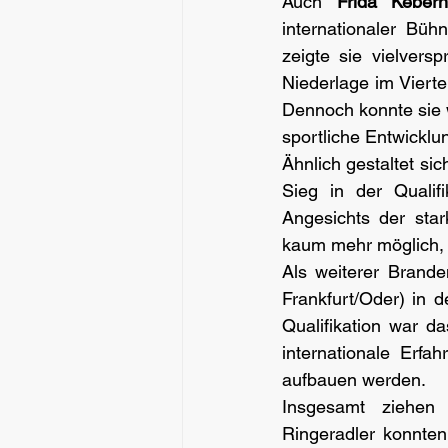
Auch 
Frida Kebern
internationaler Büh
zeigte sie vielvers
Niederlage im Vierte
Dennoch konnte sie w
sportliche Entwickl
Ähnlich gestaltet sic
Sieg in der Qualifi
Angesichts der star
kaum mehr möglich, s
Als weiterer Brande
Frankfurt/Oder) in d
Qualifikation war da
internationale Erfa
aufbauen werden.
Insgesamt ziehen 
Ringeradler konnten