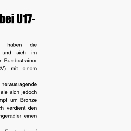
ei U17-
v haben die 
 und sich im 
on Bundestrainer 
RV) mit einem 
 herausragende 
sie sich jedoch 
mpf um Bronze 
h verdient den 
ngeradler einen 