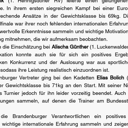
ik
 (1. Hennigsdorfer RV) feierte einen gelungenen
ne. In ihrem ersten siegreichen Kampf bei einer Europ
prechende Ansätze in der Gewichtsklasse bis 69kg. Di
lfinale war ihrer noch fehlenden internationalen Erfahru
ertvolle Erkenntnisse sammeln und wichtige Motivation f
ung mitnehmen, die wir aufmerksam beobachten.
h die Einschätzung bei 
Alischa Günther
 (1. Luckenwalder
kation konnte auch sie für sich ein positives Ergeb
ken Konkurrenz und der Auslosung war aus sportliche
odass ihre Leistung realistisch einzuordnen ist.
nburger Vertreter ging bei den Kadetten 
Elias Bolich
 
er Gewichtsklasse bis 71kg an den Start. Mit seiner Ni
s Turnier jedoch für ihn leider vorzeitig beendet. Auch 
hrungen sammeln, auf denen die Trainer am Bundesstü
die Brandenburger Verantwortlichen ein positives 
 wichtige internationale Erfahrung sammeln und zeigen,