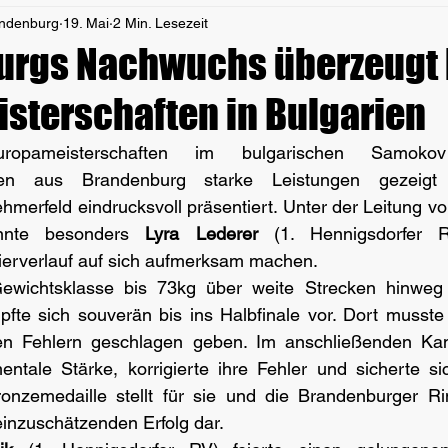
andenburg
19. Mai
2 Min. Lesezeit
rgs Nachwuchs überzeugt b
sterschaften in Bulgarien
opameisterschaften im bulgarischen Samoko
nnen aus Brandenburg starke Leistungen gezeigt
ehmerfeld eindrucksvoll präsentiert. Unter der Leitung v
nte besonders 
Lyra Lederer
 (1. Hennigsdorfer 
erverlauf auf sich aufmerksam machen.
Gewichtsklasse bis 73kg über weite Strecken hinweg
fte sich souverän bis ins Halbfinale vor. Dort musste 
en Fehlern geschlagen geben. Im anschließenden Ka
ntale Stärke, korrigierte ihre Fehler und sicherte sic
Bronzemedaille stellt für sie und die Brandenburger Ri
inzuschätzenden Erfolg dar.