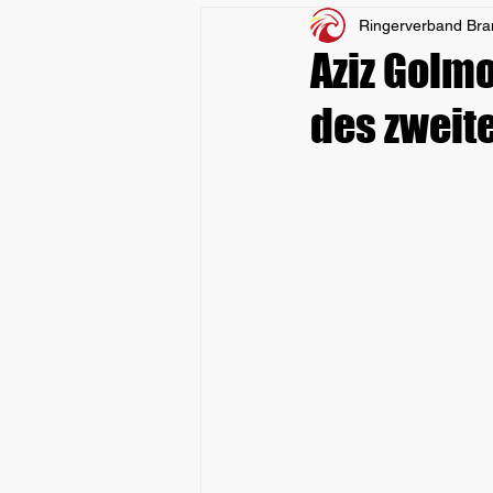
Ringerverband Br
Aziz Golm
des zweit