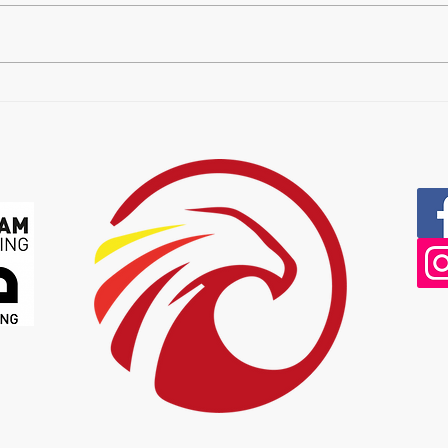
https://www.youtube.com/watch?
v=5gOG2wHrnjM&t=22s
https://www.youtube.com/watch?
v=G3tCQxrDi38&t=12s
Brand
https://www.youtube.com/watch?
den 
v=tNlnCeXQWzg&t=9s Viel Spaß
der U
beim anschauen.