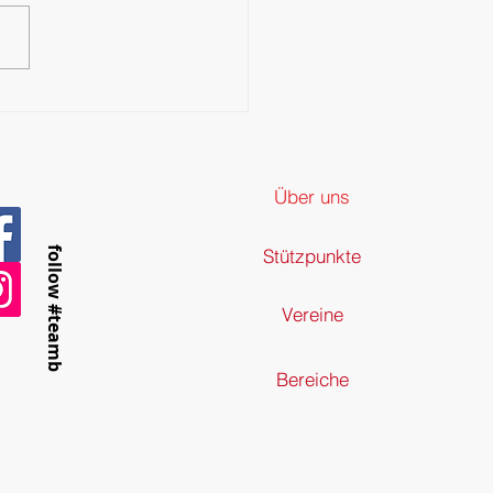
enburger Ringeradler bei
Deutschen Meisterschaften
14
Über uns
follow #teamb
Stützpunkte
Vereine
Bereiche