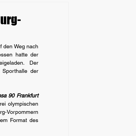
urg-
f den Weg nach 
sen hatte der 
igeladen. Der 
Sporthalle der 
a 90 Frankfurt 
ei olympischen 
urg-Vorpommern 
sem Format des 