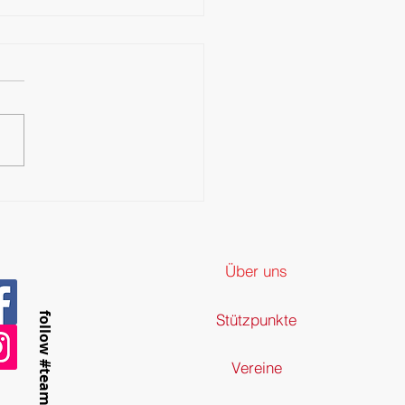
enburger Ringeradler bei
Deutschen Meisterschaften
14
Über uns
follow #teamb
Stützpunkte
Vereine